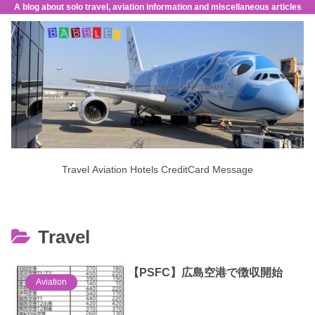
A blog about solo travel, aviation information and miscellaneous articles
Travel
Aviation
Hotels
CreditCard
Message
Travel
【PSFC】広島空港で徴収開始
Aviation