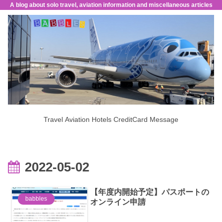
A blog about solo travel, aviation information and miscellaneous articles
Travel
Aviation
Hotels
CreditCard
Message
2022-05-02
【年度内開始予定】パスポートの
babbles
オンライン申請