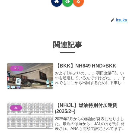
itsuka
関連記事
【BKK】NH849 HND>BKK
NH
およそ1年ぶりの。。。羽田空港T3。い
つも通過しているんですけどね。。。そ
れでもここから出国するために下車した
のは1年ぶり。そんなに経過はしていな
い。。。国外脱出自体は。。。4カ月振り
なんだけど。。。I/O NRTだった
し。。。でも1年前は...
【NH/JL】燃油特別付加運賃
JL
(2025/2~)
2025年2月からの燃油が発表になりまし
た。最近の傾向から、JALの方が先に発
表され、ANAも同額で設定されてます
ね。予想通り上がってました。10月水準