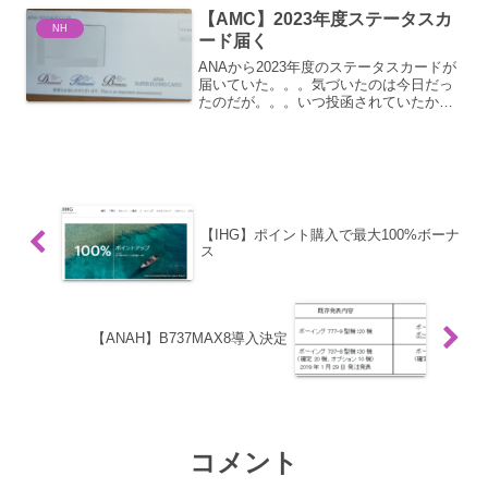
象外。安い運賃の場合は積算率も低いの
【AMC】2023年度ステータスカ
で、海外発...
NH
ード届く
ANAから2023年度のステータスカードが
届いていた。。。気づいたのは今日だっ
たのだが。。。いつ投函されていたかは
不明。ただ。末端会員に対してはギリギ
リで届くというのは間違いない事
実。。。とはいえ封筒からだとどのステ
ータスが割り当てられてい...
【IHG】ポイント購入で最大100%ボーナ
ス
【ANAH】B737MAX8導入決定
コメント