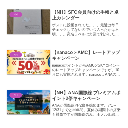
までは戻ってはいませんが、ヨーロッ
パ・アメリカで往復8,000円、東南アジア
【NH】SFC会員向けの手帳と卓
で往復5,0...
NH
上カレンダー
ポストに投函されてた。。。最近は毎日
チェックしてないのでいつ入ったかは不
明。。。宛名ラベルは力業で剥がした割
にはすんなり剥がれた。。。中身はもち
ろん。。。カレンダーと手帳。カレンダ
ーはなんだかんだデスク上で活躍して
【nanaco＞AMC】レートアップ
る。手帳の方も最近は書くこ...
NH
キャンペーン
nanacoポイントからAMCorSKYコインへ
のレートアップキャンペーンですが、10
月にも実施されます。nanaco→ANAのマ
イル・ANA SKY コイン レートアップキ
ャンペーン｜電子マネー nanaco 【公式
サイト】 (nanac...
【NH】ANA国際線 プレミアムポ
NH
イント2倍キャンペーン
ANAが国際線PP2倍を始めます。7/1～
12/31までと半年間。夏休み期間中の搭乗
も対象ですが国際線のみ。ホノルル線ボ
ーナスコイン対象者であれば旨味は増え
ます。NH便名でも他社運航便の場合は対