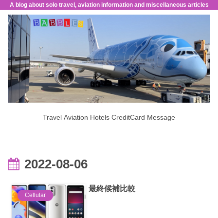
A blog about solo travel, aviation information and miscellaneous articles
Travel
Aviation
Hotels
CreditCard
Message
2022-08-06
最終候補比較
Cellular