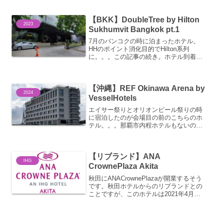
【BKK】DoubleTree by Hilton
2023
Sukhumvit Bangkok pt.1
7月のバンコクの時に泊まったホテル。
HHのポイント消化目的でHilton系列
に。。。この記事の続き。ホテル到着も
朝6時。。。さすがにノンステータスだし
チェックインは出来ず。チェックインは
通常15時。荷物だけ預け。正面玄関なの
【沖縄】REF Okinawa Arena by
ですが、こちらか...
2024
VesselHotels
エイサー祭りとオリオンビール祭りの時
に宿泊したのが会場目の前のこちらのホ
テル。。。那覇市内程ホテルもないので
高いのですが、何とか空室を確保できま
した。。。那覇空港からは高速バスで沖
縄南IC下車、徒歩5分くらい。ちょうどチ
【リブランド】ANA
ェックインの時間帯に...
IHG
CrownePlaza Akita
秋田にANACrownePlazaが開業するそう
です。秋田ホテルからのリブランドとの
ことですが、このホテルは2021年4月に
運営会社変更によって秋田ビューホテル
からリブランドしたばかり。わずか2か月
でのブランド変更になりました。