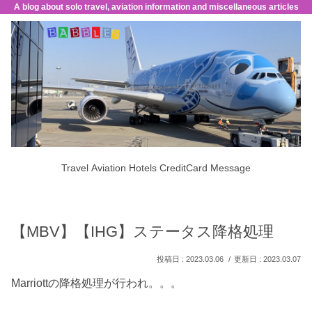
A blog about solo travel, aviation information and miscellaneous articles
Travel
Aviation
Hotels
CreditCard
Message
【MBV】【IHG】ステータス降格処理
2023.03.06
2023.03.07
Marriottの降格処理が行われ。。。