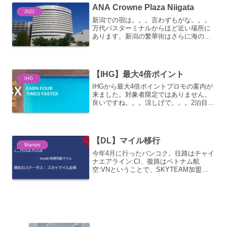
ANA Crowne Plaza Niigata
ANACro...
2021
新潟での宿は。。。言わずもがな。。。
万代バスターミナルからほど近い場所に
あります。新潟の繁華街はさらに海の方
に行った古町という地域とのこと。。。
ホテルなども新潟駅周辺と古町地域には
いろいろありますが、万代はちょうどそ
の中間の位置といった具合...
【IHG】最大4倍ポイント
IHG
IHGから最大4倍ポイントプロモの案内が
来ました。対象者限定ではありません。
良いですね。。。涼しげで。。。2泊目か
ら5泊目までは2倍ポイント6泊目から14
泊目までは3倍ポイント15泊目以降は4倍
ポイント期間は5月18日から8月31日ま
で。(...
【DL】マイル移行
Marriott
今年4月に行ったバンコク。往路はチャイ
ナエアライン:CI、復路はベトナム航
空:VNということで、SKYTEAM加盟の2
社を使用したのですが、もちろん有償発
券ではなく、デルタ航空:DLのマイルを利
用して発券したもの。。。エコノミーク
ラスであれ...