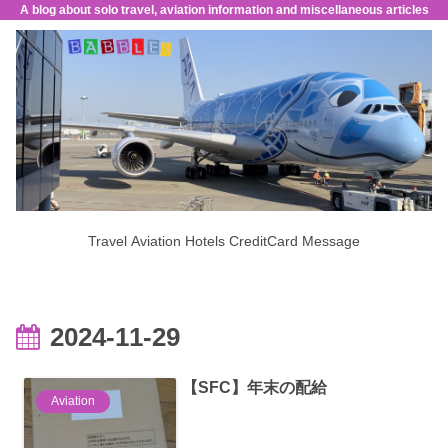
A blog about solo travel, aviation information and miscellaneous articles
Travel
Aviation
Hotels
CreditCard
Message
2024-11-29
【SFC】年末の配給
Aviation