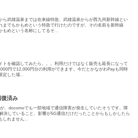
から武雄温泉までは在来線特急、武雄温泉からが西九州新幹線とい
れまでもかもめという特急で行けたのですが、その名前を新幹線
もめという名称にしてるそ...
イトを確認してみたら。。。利用だけではなく販売も延長になって
000円で12,000円分の利用ができます。今だとかながわPayも同時
定した場...
)回復済み
すが、docomoでも一部地域で通信障害が発生していたそうです。障
で解決していること、影響が5G通信だけだったことからもしかしたら
しれません...