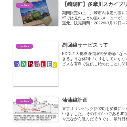
【崎陽軒】多摩川スカイブリ
babbles
期間限定の上、川崎市内限定の激レ
軒では見たことの無いメニューが。。。
還元。販売期間：2022年3月12日～202
副回線サービスって
babbles
KDDIの大規模通信障害が発端に
きるような体制づくりをしていかないと
ビスを有料で提供し始めたことに関し
蒲蒲線計画
babbles
東京オリンピック(2020)を契機
いきました。その中の1つであるJ
今更ながら進んだそうです。最終目標