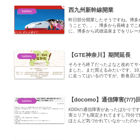
西九州新幹線開業
babbles
昨日部分開業したそうですね。博多
うことで。。。博多から長崎までこ
に、博多から武雄温泉までをリレーか
【GTE神奈川】期間延長
babbles
そろそろ終了だったよなと改めてサ
ました。まだ買えるみたいです。10,
に走ってはいるのですが、飲食店に限
【docomo】通信障害(7/7
babbles
KDDIの通信障害があったばかりで
害エリアも限定されてますし70分
ほとんど気づかれていなかったのかも