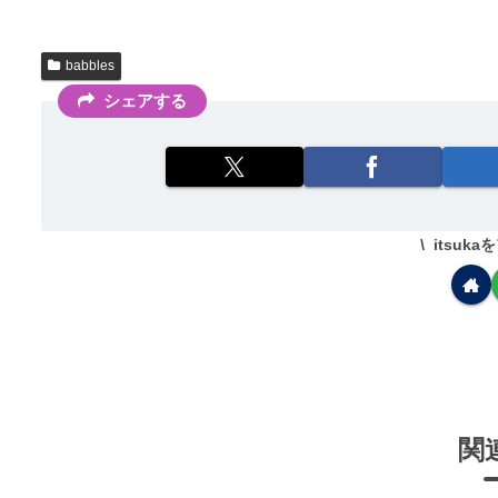
babbles
シェアする
itsuk
関