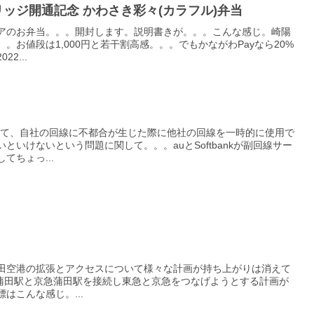
ッジ開通記念 かわさき彩々(カラフル)弁当
アのお弁当。。。開封します。説明書きが。。。こんな感じ。崎陽
お値段は1,000円と若干割高感。。。でもかながわPayなら20%
2...
なって、自社の回線に不都合が生じた際に他社の回線を一時的に使用で
いけないという問題に関して。。。auとSoftbankが副回線サー
てちょっ...
に羽田空港の拡張とアクセスについて様々な計画が持ち上がりは消えて
R蒲田駅と京急蒲田駅を接続し東急と京急をつなげようとする計画が
はこんな感じ。...