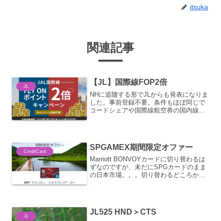
itsuka
関連記事
【JL】国際線FOP2倍
JL
NHに追随する形でJLからも発表になりま
した。事前登録不要。条件もほぼ同じで
コードシェアや国際線航空券の国内線部
分は対象外。NHに比べサーチャージが高
く設定されているのでトータルで若干高
くなってしまう可能性がある。とはいえ
FOPのプロモなの...
SPGAMEX期間限定オファー
CreditCard
Marriott BONVOYカードに切り替わるは
ずなのですが、未だにSPGカードのまま
の日本市場。。。切り替わるどころか
SPG AMEXカードとして入会プロモが展
開されてました。通常入会後3か月以内に
10万円以上利用することでボーナス30...
JL525 HND＞CTS
JL