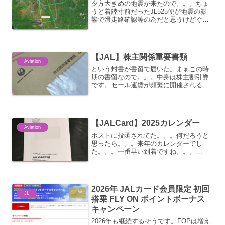
夕方大きめの地震が来たので。。。ちょ
うど着陸寸前だったJL525便が地震の影
響で滑走路確認等の為だと思うけどぐる
ぐるしてた模様。日本全国に限らず海外
でも大きめの地震が続発しててね。。。
【JAL】株主関係重要書類
Aviation
という封書が書留で届いた。まぁこの時
期の書留なので。。。中身は株主割引券
です。セール運賃が頻繁に開催されるよ
うになっているので、価値はほぼないで
す。。。今回はオレンジ帯の物。前回の
物(紺帯？)より小さくなりましたが、
ANAの優待券よりは大き...
【JALCard】2025カレンダー
Aviation
ポストに投函されてた。。。何だろうと
思ったら。。。来年のカレンダーでし
た。。。一番早い到着ですね。。。
A350-1000は今年から登場になるのか
な。。。順調に置き換えが進んでて
B777-300ERに乗る機会も減ります
ね。。。そーいやJALの...
2026年 JALカード会員限定 初回
JL
搭乗 FLY ON ポイントボーナス
キャンペーン
2026年も継続するそうです。FOPは増え