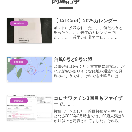
関連記事
【JALCard】2025カレンダー
Aviation
ポストに投函されてた。。。何だろうと
思ったら。。。来年のカレンダーでし
た。。。一番早い到着ですね。。。
A350-1000は今年から登場になるのか
な。。。順調に置き換えが進んでて
B777-300ERに乗る機会も減ります
ね。。。そーいやJALの...
台風6号と8号の卵
babbles
台風6号はゆっくりと宮古島に最接近。だ
いぶ影響がありそうな距離を通過する見
込みのようです。それでも土曜日には空
の便は復旧する見込みのようで。。。
ANAは飛ばすつもりです。JALは欠航決
定済み。予定通りの時間帯ではなく、大
幅にスケジュール変更...
コロナワクチン3回目もファイザ
babbles
ーで。。。
接種してきました。前回接種から半年後
となる2022年2月時点では、65歳未満は8
か月以上と定義されてました。それ以降
は3月に7か月、4月に６か月と段階的に
前倒しされたので、実際には3月以降であ