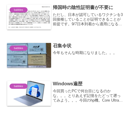
れば接種間隔に合致する状態だったので
帰国時の陰性証明書が不要に
すが、前倒し...
babbles
ただし、日本が認可しているワクチンを3
回接種していることが証明できることが
前提です。9/7日本到着から適用になるそ
うです。以下のリストに記載されている
ワクチンが有効。3回打っててもリストに
入ってなかったらカウントされないって
ことだと思う。厚...
召集令状
babbles
今年もそんな時期になりました。。。
Windows遍歴
babbles
今回買ったPCで何台目になるのか
な。。。とりあえず記憶をたどって遡っ
てみよう。。。今回のhp機。Core Ultra 7
155U。Windws11。直前はLenovo
IdeaPad S520 Core i5 8250U。
Windows1...