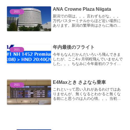
化。。。SKYは羽田・神戸・那覇空港を
結んで...
ANA Crowne Plaza Niigata
2021
新潟での宿は。。。言わずもがな。。。
万代バスターミナルからほど近い場所に
あります。新潟の繁華街はさらに海の方
に行った古町という地域とのこと。。。
ホテルなども新潟駅周辺と古町地域には
いろいろありますが、万代はちょうどそ
の中間の位置といった具合...
年内最後のフライト
2021
今年もなんだかんだいろいろ飛んできま
したが、ここ4ヶ月弱程飛んでいませんで
した。。。ちなみに今年最初のフライト
は。。。まさかの石垣発便だったりした
のですが。。。という事は沖縄に帰らな
きゃいけないよねっという訳でも無いの
E4Maxとき さよなら乗車
ですが。。。下地島に。...
2021
これといって思い入れがあるわけではあ
りませんが、無くなるとわかると無くな
る前にと思うのは人の心情。。。当初、
2020年3月のダイヤ改正で引退する予定
だった2階建て新幹線Maxが、2021年10
月1日で定期運行から引退するのが決定に
なったので...