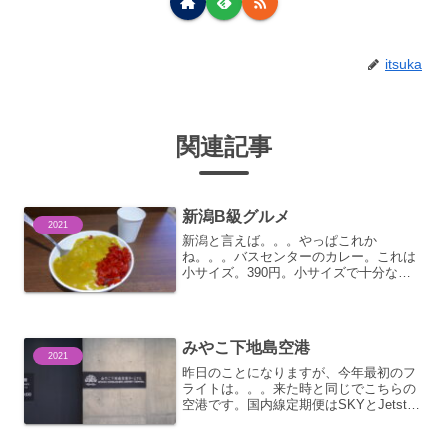
itsuka
関連記事
新潟B級グルメ
2021
新潟と言えば。。。やっぱこれか
ね。。。バスセンターのカレー。これは
小サイズ。390円。小サイズで十分なボ
リュームがあります。殆どの人は小サイ
ズをオーダーしてました。知らない人が
普通サイズを頼んで後悔する感じ。。大
盛は。。。チャレンジメニュー...
みやこ下地島空港
2021
昨日のことになりますが、今年最初のフ
ライトは。。。来た時と同じでこちらの
空港です。国内線定期便はSKYとJetstar
が就航していますが、Jetstarは気づいた
ら運休している状態で、ほぼ季節運航