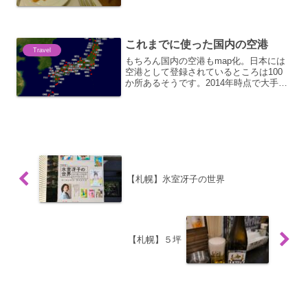
いのはストロベリー風味のクロワッサ
ン。やっぱ目玉焼きだよねぇ。。。なん
だろうか。。。この付け合わせは。。。
肉の塊？？さてと、病院行ってき...
これまでに使った国内の空港
Travel
もちろん国内の空港もmap化。日本には
空港として登録されているところは100
か所あるそうです。2014年時点で大手2
社が就航していた空港は制覇しているは
ず。今では2社が飛んでない空港もあれば
2社以外の航空会社でないといけない空港
もあって、こ...
【札幌】氷室冴子の世界
【札幌】５坪