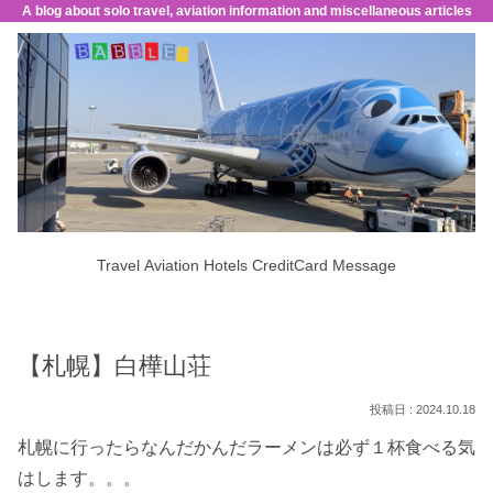
A blog about solo travel, aviation information and miscellaneous articles
Travel
Aviation
Hotels
CreditCard
Message
【札幌】白樺山荘
2024.10.18
札幌に行ったらなんだかんだラーメンは必ず１杯食べる気
はします。。。