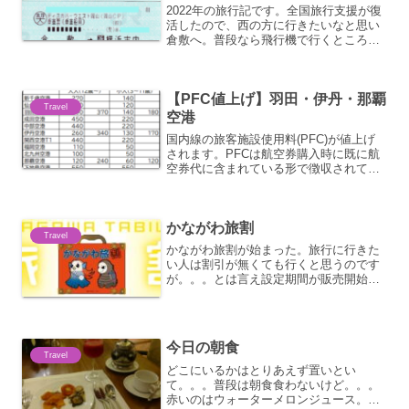
2022年の旅行記です。全国旅行支援が復
活したので、西の方に行きたいなと思い
倉敷へ。普段なら飛行機で行くところで
すが、今回は宿泊も倉敷にしたので新幹
線にしてしまいました。。。これが
後々。。。JTBの新幹線利用の包括旅行
【PFC値上げ】羽田・伊丹・那覇
で発券。JRチケットの...
Travel
空港
国内線の旅客施設使用料(PFC)が値上げ
されます。PFCは航空券購入時に既に航
空券代に含まれている形で徴収されてま
す。発生タイミングは出発時・到着時共
に加算されるので、例えば羽田発那覇空
港行きの片道航空券を購入した場合、羽
かながわ旅割
田空港の出発時PF...
Travel
かながわ旅割が始まった。旅行に行きた
い人は割引が無くても行くと思うのです
が。。。とは言え設定期間が販売開始：
令和4年4月6日（水）12時利用期間：令
和4年4月6日（水）～令和4年4月28日
（木）ってみじけーよ。。。対象が、神
奈川県民・茨城県...
今日の朝食
Travel
どこにいるかはとりあえず置いとい
て。。。普段は朝食食わないけど。。。
赤いのはウォーターメロンジュース。赤