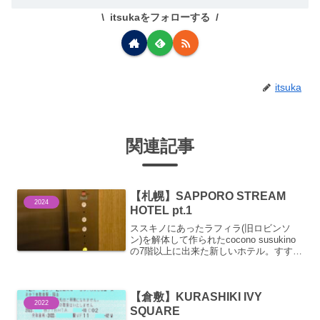
itsukaをフォローする
itsuka
関連記事
【札幌】SAPPORO STREAM
2024
HOTEL pt.1
ススキノにあったラフィラ(旧ロビンソ
ン)を解体して作られたcocono susukino
の7階以上に出来た新しいホテル。すすき
のに3店舗目の東急ホテル系列です。ロビ
ー(7階)へ行くには建物西側のエレベータ
ーのみ。こんな感じのロビーフロアで
【倉敷】KURASHIKI IVY
す...
2022
SQUARE