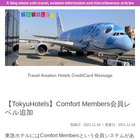
A blog about solo travel, aviation information and miscellaneous articles
Travel
Aviation
Hotels
CreditCard
Message
【TokyuHotels】Comfort Members会員レ
ベル追加
2021.11.18
2021.11.19
東急ホテルにはComfort Membersという会員システムがあ