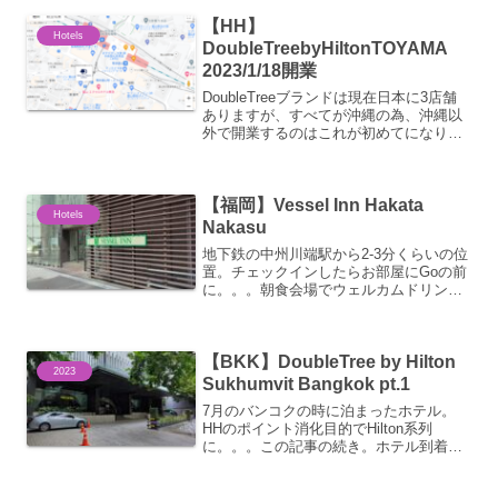
縄南IC下車、徒歩5分くらい。ちょうどチ
【HH】
ェックインの時間帯に...
Hotels
DoubleTreebyHiltonTOYAMA
2023/1/18開業
DoubleTreeブランドは現在日本に3店舗
ありますが、すべてが沖縄の為、沖縄以
外で開業するのはこれが初めてになりま
す。北陸でのヒルトン系列ホテルも初。
位置的には駅前。エクセルホテルの隣み
たいです。富山にはANACrownPlazaもあ
【福岡】Vessel Inn Hakata
り...
Hotels
Nakasu
地下鉄の中州川端駅から2-3分くらいの位
置。チェックインしたらお部屋にGoの前
に。。。朝食会場でウェルカムドリンク
をいただけます。コーヒーやソフトドリ
ンクなど。。。お茶請けもあった
り。。。補充は定期的にされている模
【BKK】DoubleTree by Hilton
様。まぁ。。。狭いよね。。...
2023
Sukhumvit Bangkok pt.1
7月のバンコクの時に泊まったホテル。
HHのポイント消化目的でHilton系列
に。。。この記事の続き。ホテル到着も
朝6時。。。さすがにノンステータスだし
チェックインは出来ず。チェックインは