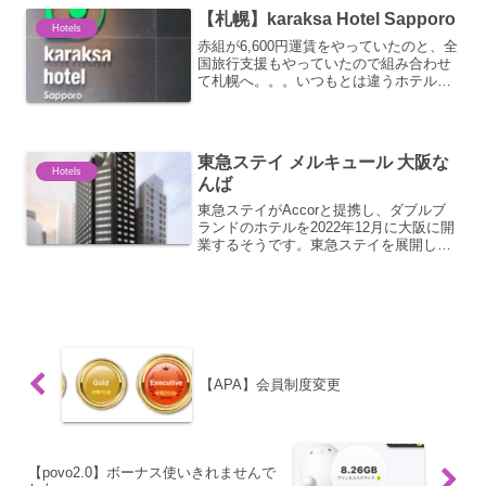
通常15時。荷物だけ預け。正面玄関なの
【札幌】karaksa Hotel Sapporo
ですが、こちらか...
Hotels
赤組が6,600円運賃をやっていたのと、全
国旅行支援もやっていたので組み合わせ
て札幌へ。。。いつもとは違うホテルと
場所に宿泊しようと思い、狸小路からダ
イレクトに入れるこちらのホテル
に。。。そーいやこのロゴは。。。
zymax。。。狸小路側から...
東急ステイ メルキュール 大阪な
Hotels
んば
東急ステイがAccorと提携し、ダブルブ
ランドのホテルを2022年12月に大阪に開
業するそうです。東急ステイを展開して
いるのは東急リゾーツ＆ステイで、東急
ホテル、エクセルホテル東急、東急REI
ホテルを展開している東急ホテルズとは
別組織となり...
【APA】会員制度変更
【povo2.0】ボーナス使いきれませんで