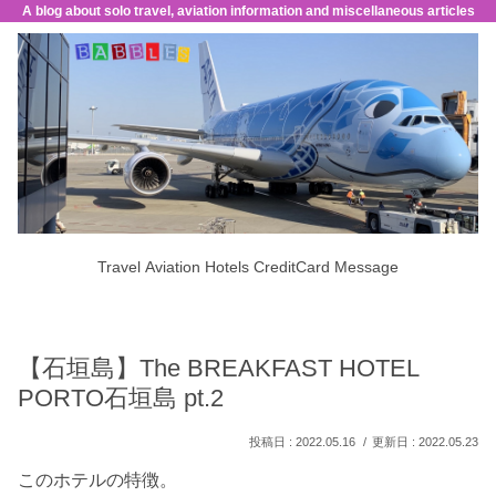
A blog about solo travel, aviation information and miscellaneous articles
Travel
Aviation
Hotels
CreditCard
Message
【石垣島】The BREAKFAST HOTEL
PORTO石垣島 pt.2
2022.05.16
2022.05.23
このホテルの特徴。