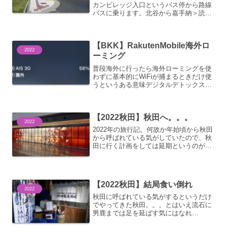
カンビレッジ入口というバス停から路線
バスに乗ります。北谷から嘉手納＞読谷
＞恩納と北上します。おんなの駅で降り
ようとも思ったのですが。。。車窓から
見た限りそんなに時間は潰せなさそうだ
【BKK】RakutenMobile海外ロ
なぁと素通り。。。ルネ...
2022
ーミング
普段海外に行ったら海外ローミングを使
わずに基本的にWiFiが捕まるときだけ使
うというある意味デジタルデトックス生
活を送るんですが。。。今回は
RakutenMobileの海外ローミングがどん
なものか試してみることにしました。国
【2022秋田】秋田へ。。。
内でも頻繁につな...
2022
2022年の旅行記。何故か年始頃から秋田
から呼ばれている気がしていたので、秋
田に行く計画をしては延期というのが何
度か繰り返し、旅行支援が再開されたの
を機にようやく決行。秋田なので最初は
新幹線で行くつもりだったのですが、乗
り換えなしにしても新...
【2022秋田】結局食い倒れ
2022
秋田に呼ばれている気がするというだけ
でやってきた秋田。。。とはいえ流石に
男鹿までは足を延ばす気にはなれ
ず。。。雪積もる秋田市内を歩き回るぐ