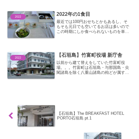
らいがせいぜい。。。あとはもちろ
ん。。。食べるもの。こちらのお店はお
通しにホタテが出てきます。ファース...
2022年の1食目
2022
最近では100円おせちとかもあるし、そ
もそも元日でも空いてるお店は多いので
この時期にしか食べられないものを単品
で購入するというスタンス。。。ただコ
ロナの影響や働き方改革なんてのもあっ
て、今年は大手スーパーでも元日休業っ
ていうのが多かったと思...
【石垣島】竹富町役場 新庁舎
2022
以前から建て替えをしていた竹富町役
場。。。竹富町は石垣島・与那国島・尖
閣諸島を除く八重山諸島の殆どが属する
ので離島の拠点となる石垣島にありま
す。離島ターミナルからも近い場所で
す。あれからどうなっているのかと見に
行ってきました。立派な建物が完...
【石垣島】The BREAKFAST HOTEL
PORTO石垣島 pt.1