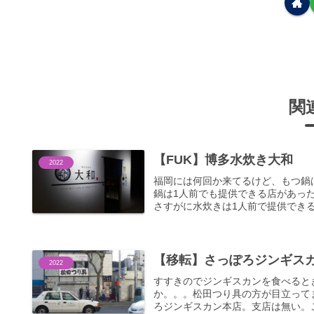
関
【FUK】博多水炊き大和
2022
福岡には何回か来てるけど、もつ鍋
鍋は1人前でも提供できる店があっ
さすがに水炊きは1人前で提供できる店
【移転】さっぽろジンギス
2022
すすきのでジンギスカンを食べると
か。。。松田つり具の方が目立って
ろジンギスカン本店。支店は無い。こ