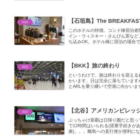
【石垣島】The BREAKFAST
2022
このホテルの特徴。コンド棟宿泊者
イン・ウィスキー・さんぴん茶など。
ち込みOK。ホテル棟に宿泊の場合でも1,
【BKK】旅の終わり
2022
というわけで、旅は終わりを迎える
かいます。日は完全に落ちています
とARLを乗り継いで空港に向かいます
【北谷】アメリカンビレッ
2022
ぶっちゃけ那覇は日帰り圏だと思っ
で12時間はいられる(搭乗手続きが
粛)。。。離島への直行便が便利になっ