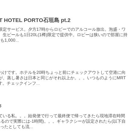
 HOTEL PORTO石垣島 pt.2
限定サービス。夕方17時からロビーでのアルコール放出。泡盛・ワ
生ビールも1日20L(1樽)限定で提供中。ロビーは狭いので部屋に持
000...
わけです。ホテルを20時ちょっと前にチェックアウトして空港に向
が、蒸し暑さは日本と同じがそれ以上か。。。いつものようにMRT
。チェックインフ...
ジ
ている私。。。始発便で行って最終便で帰ってきたら現地滞在時間
あるので実際には-1時間)。。。ギャラクシーが設定されたら(以下自
たとしても流...