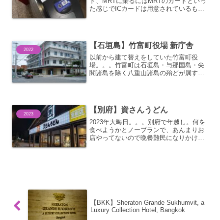
ド、MRTに乗るにはMRTのカードといっ
た感じでICカードは用意されているもの
の互換性はない。一応メンムムカードと
いう共通カードができているはずなのだ
が。。。外国人には販売されていないば
かりが、その...
【石垣島】竹富町役場 新庁舎
2022
以前から建て替えをしていた竹富町役
場。。。竹富町は石垣島・与那国島・尖
閣諸島を除く八重山諸島の殆どが属する
ので離島の拠点となる石垣島にありま
す。離島ターミナルからも近い場所で
す。あれからどうなっているのかと見に
行ってきました。立派な建物が完...
【別府】資さんうどん
2023
2023年大晦日。。。別府で年越し。何を
食べようかとノープランで、あんまりお
店やってないので晩餐難民になりかけ
た。。。最悪コンビニ飯かなぁって思っ
たけど、開いててよかった資さんうど
ん。知ってたけど入るのは初めて。。。
北九州発祥で、九州内に展...
【BKK】Sheraton Grande Sukhumvit, a
Luxury Collection Hotel, Bangkok