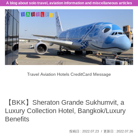
A blog about solo travel, aviation information and miscellaneous articles
Travel
Aviation
Hotels
CreditCard
Message
【BKK】Sheraton Grande Sukhumvit, a
Luxury Collection Hotel, Bangkok/Luxury
Benefits
2022.07.23
2022.07.26