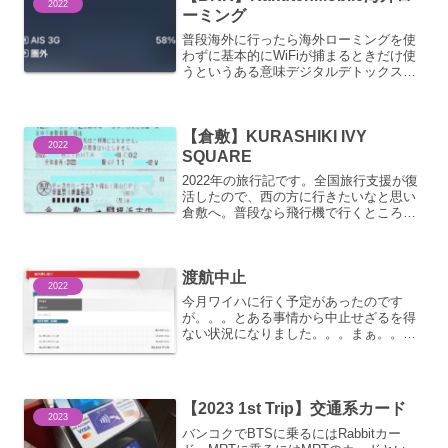
2022
ーミング
普段海外に行ったら海外ローミングを使
わずに基本的にWiFiが捕まるときだけ使
うというある意味デジタルデトックス生
活を送るんですが。。。今回は
RakutenMobileの海外ローミングがどん
なものか試してみることにしました。国
【倉敷】KURASHIKI IVY
内でも頻繁につな...
2022
SQUARE
2022年の旅行記です。全国旅行支援が復
活したので、西の方に行きたいなと思い
倉敷へ。普段なら飛行機で行くところで
すが、今回は宿泊も倉敷にしたので新幹
線にしてしまいました。。。これが
後々。。。JTBの新幹線利用の包括旅行
渡航中止
で発券。JRチケットの...
2022
今月ワイハに行く予定があったのです
が。。。とある事情から中止せざるを得
ない状況になりました。。。まぁ。。。
もともとが特典航空券なので被害は少な
いのですがね。。。やはりいつもと違う
航空会社を選択したが故の結果でしょう
か。。。違うけど。。。とり...
【2023 1st Trip】交通系カード
2023
バンコクでBTSに乗るにはRabbitカー