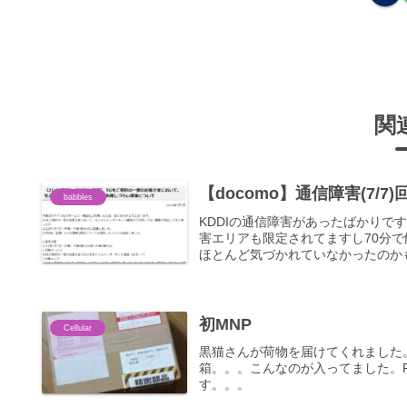
関
【docomo】通信障害(7/7
babbles
KDDIの通信障害があったばかりで
害エリアも限定されてますし70分
ほとんど気づかれていなかったのかも
初MNP
Cellular
黒猫さんが荷物を届けてくれました。開封し
箱。。。こんなのが入ってました。Ra
す。。。