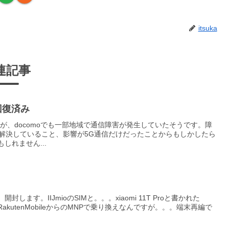
itsuka
連記事
)回復済み
すが、docomoでも一部地域で通信障害が発生していたそうです。障
で解決していること、影響が5G通信だけだったことからもしかしたら
しれません...
ます。IIJmioのSIMと。。。xiaomi 11T Proと書かれた
kutenMobileからのMNPで乗り換えなんですが。。。端末再編で