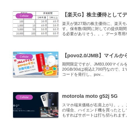
【楽天G】株主優待としてデ
Cellular
楽天が第27期の株主優待に、楽天モバ
す。保有数/期間に対しての提供期間
る必要がありそう。。。データ専用なの
【povo2.0/JMB】マ
Cellular
期間限定ですが、JMB3,000マイルを
20GB/30dは税込2,700円なの
コードを発行し、pov...
motorola moto g52j 5G
Cellular
スマホ端末価格が右肩上がり。。。こ
の場合、ハイエンド機を買ったとし
もすればサポートは打ち切られます。