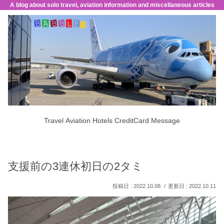
A blog about solo travel, aviation information and miscellaneous articles
Travel
Aviation
Hotels
CreditCard
Message
支援前の3連休初日の2タミ
2022.10.08
2022.10.11