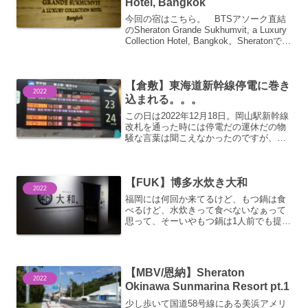
Hotel, Bangkok
今回の宿はこちら。 BTSアソーク直結
のSheraton Grande Sukhumvit, a Luxury
Collection Hotel, Bangkok。Sheratonであ
りながらLuxury Collection加盟ホテルと
い...
【倉敷】東海道新幹線停電に巻き
2022
込まれる。。。
この日は2022年12月18日。岡山駅新幹線
改札を通った時には停電だの運休だの物
騒な言葉は聞こえなかったのですが、え
びめしを食べているときになんだか物騒
な言葉が聞こえ始め。。。祭りになって
ました。。。私が乗るのはのぞみ32号。
【FUK】博多水炊き大和
とはいえすぐに...
2022
福岡には何回か来てるけど、もつ鍋は食
べるけど、水炊きって食べないなぁって
思って、そーいやもつ鍋は1人前でも提供
できる店があったり、なんだかんだ2人前
でも食べられちゃうって感じなのです
が、さすがに水炊きは1人前で提供できる
店が少なく、2人前だ...
【MBV/恩納】Sheraton
2022
Okinawa Sunmarina Resort pt.1
少し歩いて国道58号線にある美浜アメリ