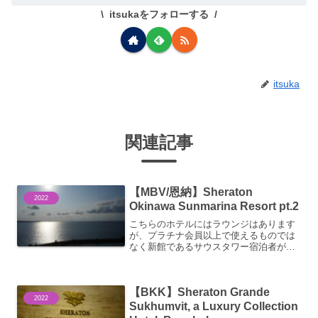
itsukaをフォローする
itsuka
関連記事
【MBV/恩納】Sheraton
2022
Okinawa Sunmarina Resort pt.2
こちらのホテルにはラウンジはあります
が、プラチナ会員以上で使えるものでは
なく新館であるサウスタワー宿泊者が使
えるものになります。提供されるものも
ソフトドリンクのみの様でマリオット標
準のラウンジサービスと言わけではない
【BKK】Sheraton Grande
ようです。本館にはラウン...
2022
Sukhumvit, a Luxury Collection