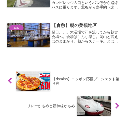
カンビレッジ入口というバス停から路線
バスに乗ります。北谷から嘉手納＞読谷
＞恩納と北上します。おんなの駅で降り
ようとも思ったのですが。。。車窓から
見た限りそんなに時間は潰せなさそうだ
【倉敷】朝の美観地区
なぁと素通り。。。ルネ...
2022
翌日。。。大浴場で汗を流してから朝食
会場へ。会場はこんな感じ。岡山と言え
ばのままかり。朝からステーキ。とはい
えカット済みのミニサイズですが、しっ
かり赤い部分が残る程度に焼かれてま
す。デザート系も。主食のフルーツ。と
いった感じで。。。こんな感...
【domino】ニッポン応援プロジェクト第
４弾
リレーかもめと新幹線かもめ