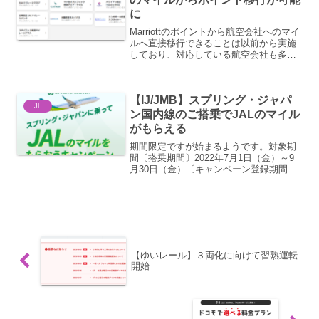
に
Marriottのポイントから航空会社へのマイ
ルへ直接移行できることは以前から実施
しており、対応している航空会社も多い
のですが、航空会社のマイルからMarriott
のポイントに直接移行できるのは限られ
ておりとても少なかったのですが、今月
【IJ/JMB】スプリング・ジャパ
下旬...
JL
ン国内線のご搭乗でJALのマイル
がもらえる
期間限定ですが始まるようです。対象期
間〔搭乗期間〕2022年7月1日（金）～9
月30日（金）〔キャンペーン登録期間〕
2022年7月1日（金）～10月31日（月）搭
乗後、キャンペーン登録期間終了までに
参加登録が必要です。対象路線スプリン
グ・ジ...
【ゆいレール】３両化に向けて習熟運転
開始