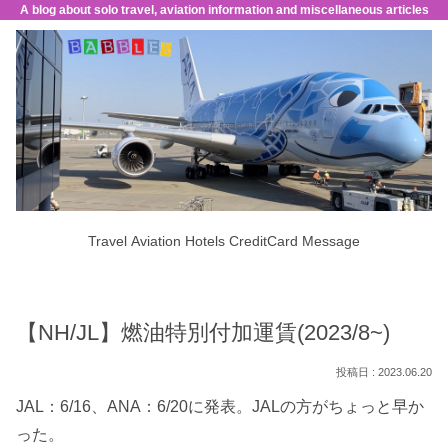
A blog about solo travel, aviation information and miscellaneous articles
Travel
Aviation
Hotels
CreditCard
Message
【NH/JL】燃油特別付加運賃(2023/8~)
2023.06.20
JAL：6/16、ANA：6/20に発表。JALの方がちょっと早か
った。