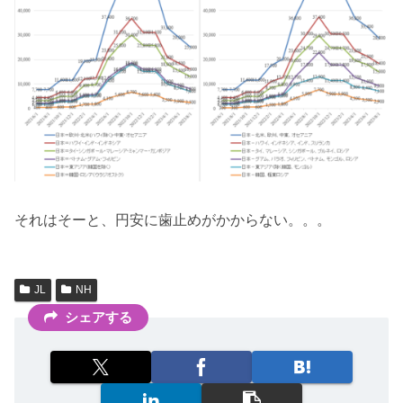
それはそーと、円安に歯止めがかからない。。。
JL
NH
シェアする