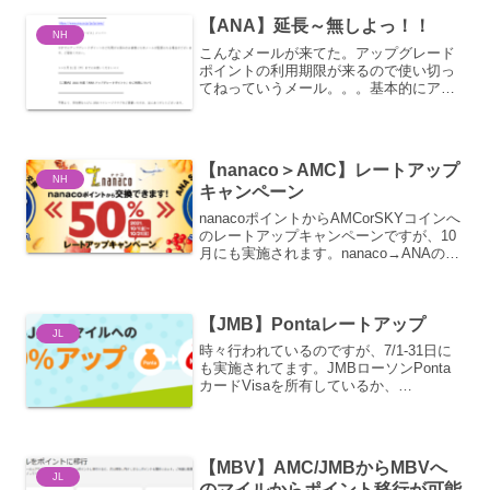
可能だが、サファイヤ基準に到達しても
【ANA】延長～無しよっ！！
JGCに入...
NH
こんなメールが来てた。アップグレード
ポイントの利用期限が来るので使い切っ
てねっていうメール。。。基本的にアッ
プグレードポイントは付与された年度内
の利用なのだが、2020年度に関しては繰
越してくれていた。。。今年もあわよく
ばなんて思っていたの...
【nanaco＞AMC】レートアップ
NH
キャンペーン
nanacoポイントからAMCorSKYコインへ
のレートアップキャンペーンですが、10
月にも実施されます。nanaco→ANAのマ
イル・ANA SKY コイン レートアップキ
ャンペーン｜電子マネー nanaco 【公式
サイト】 (nanac...
【JMB】Pontaレートアップ
JL
時々行われているのですが、7/1-31日に
も実施されてます。JMBローソンPonta
カードVisaを所有しているか、
JMB×Ponta会員(無料登録)をしている必
要があります。レートアップ分は通常の
ポイント移行マイルとは別の時期に積算
されま...
【MBV】AMC/JMBからMBVへ
JL
のマイルからポイント移行が可能