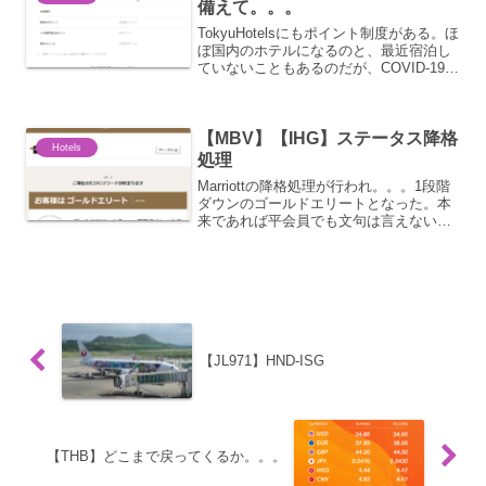
備えて。。。
TokyuHotelsにもポイント制度がある。ほ
ぼ国内のホテルになるのと、最近宿泊し
ていないこともあるのだが、COVID-19に
よるポイント延長措置があって、ほぼす
べてのポイントが延命されているのは理
解していた。。。とはいえそろそろこち
【MBV】【IHG】ステータス降格
らも...
Hotels
処理
Marriottの降格処理が行われ。。。1段階
ダウンのゴールドエリートとなった。本
来であれば平会員でも文句は言えない実
績なので。。。とはいえ、ラウンジアク
セスが無くなり、Marriott系に宿泊する理
由が大きく無くなった。ライフタイムシ
ルバ...
【JL971】HND-ISG
【THB】どこまで戻ってくるか。。。