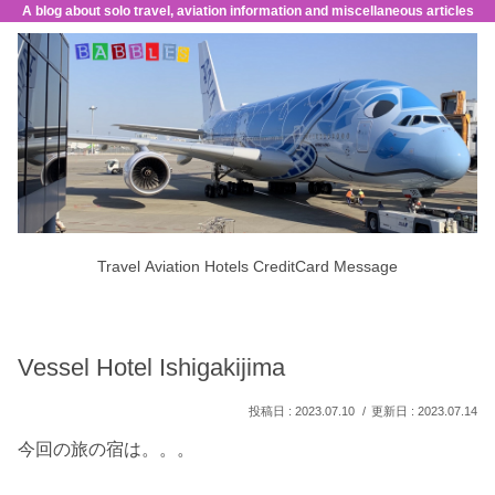
A blog about solo travel, aviation information and miscellaneous articles
Travel
Aviation
Hotels
CreditCard
Message
Vessel Hotel Ishigakijima
2023.07.10
2023.07.14
今回の旅の宿は。。。