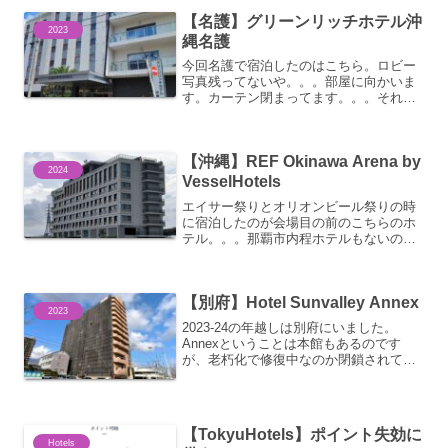
で宿泊頻度も低く、最終宿泊...
【名護】グリーンリッチホテル沖
2023
縄名護
今回名護で宿泊したのはこちら。ロビー
写真残ってないや。。。部屋に向かいま
す。カーテン閉まってます。。。それな
りに広くて明るくて悪くはありません。
コーヒー・ティーバッグなどはロビーの
カウンターでピックアップできます。コ
【沖縄】REF Okinawa Arena by
ンセントも豊富。。。。。...
2024
VesselHotels
エイサー祭りとオリオンビール祭りの時
に宿泊したのが会場目の前のこちらのホ
テル。。。那覇市内程ホテルもないので
高いのですが、何とか空室を確保できま
した。。。那覇空港からは高速バスで沖
縄南IC下車、徒歩5分くらい。ちょうどチ
【別府】Hotel Sunvalley Annex
ェックインの時間帯に...
2023
2023-24の年越しは別府にいました。
Annexということは本館もあるのです
が、老朽化で修復中なのか閉鎖されてま
す。別府駅結構な距離がありますが送迎
バスがあります。チェックインするとウ
ェルカムヤクルトくれます。運営会社が
ヤクルト販売の会社...
【TokyuHotels】ポイント失効に
Hotels