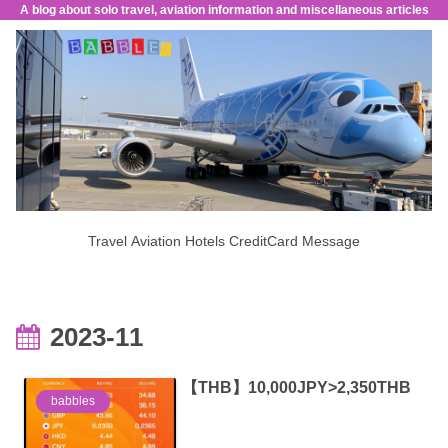
A blog about solo travel, aviation information and miscellaneous articles
Travel
Aviation
Hotels
CreditCard
Message
2023-11
【THB】10,000JPY>2,350THB
babbles